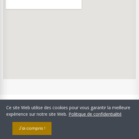
Copyright © Confiserie Stanislas. Tous droits réservés.
Ce site Web utilise des cookies pour vous garantir la meilleure
SIRET: 34400898200029 - APE: 1082Z - TVA Intracommunautaire:
expérience sur notre site Web.
Politique de confidentialité
FR 173 4400 8982
J'ai compris !