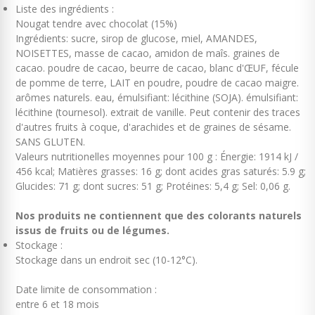
Liste des ingrédients :
Nougat tendre avec chocolat (15%)
Ingrédients: sucre, sirop de glucose, miel, AMANDES,
NOISETTES, masse de cacao, amidon de maîs. graines de
cacao. poudre de cacao, beurre de cacao, blanc d'ŒUF, fécule
de pomme de terre, LAIT en poudre, poudre de cacao maigre.
arômes naturels. eau, émulsifiant: lécithine (SOJA). émulsifiant:
lécithine (tournesol). extrait de vanille. Peut contenir des traces
d'autres fruits à coque, d'arachides et de graines de sésame.
SANS GLUTEN.
Valeurs nutritionelles moyennes pour 100 g : Énergie: 1914 kJ /
456 kcal; Matières grasses: 16 g; dont acides gras saturés: 5.9 g;
Glucides: 71 g; dont sucres: 51 g; Protéines: 5,4 g; Sel: 0,06 g.
Nos produits ne contiennent que des colorants naturels
issus de fruits ou de légumes.
Stockage :
Stockage dans un endroit sec (10-12°C).
Date limite de consommation :
entre 6 et 18 mois