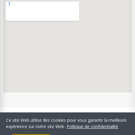
Copyright © Confiserie Stanislas. Tous droits réservés.
Ce site Web utilise des cookies pour vous garantir la meilleure
SIRET: 34400898200029 - APE: 1082Z - TVA Intracommunautaire:
expérience sur notre site Web.
Politique de confidentialité
FR 173 4400 8982