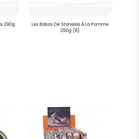
is 290g
Les Babas De Stanislas À La Pomme
Les B
290g (8)