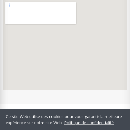
Copyright © Confiserie Stanislas. Tous droits réservés.
Ce site Web utilise des cookies pour vous garantir la meilleure
SIRET: 34400898200029 - APE: 1082Z - TVA Intracommunautaire:
expérience sur notre site Web.
Politique de confidentialité
FR 173 4400 8982